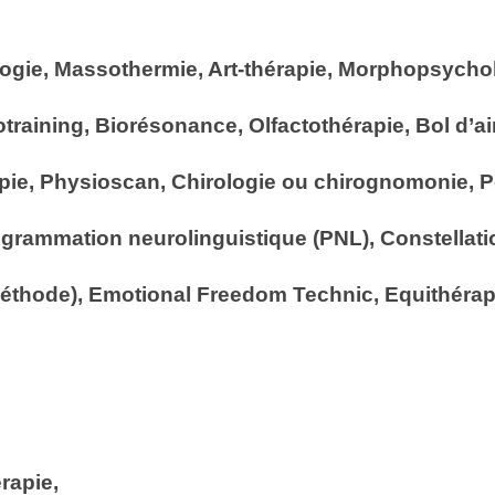
ogie, Massothermie, Art-thérapie, Morphopsychol
training, Biorésonance, Olfactothérapie, Bol d’a
apie, Physioscan, Chirologie ou chirognomonie, P
rammation neurolinguistique (PNL), Constellatio
thode), Emotional Freedom Technic, Equithérap
érapie,